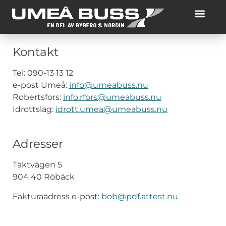
content
Kontakt
Tel: 090-13 13 12
e-post Umeå:
info@umeabuss.nu
Robertsfors:
info.rfors@umeabuss.nu
Idrottslag:
idrott.umea@umeabuss.nu
Adresser
Täktvägen 5
904 40 Röbäck
Fakturaadress e-post:
bob@pdf.attest.nu